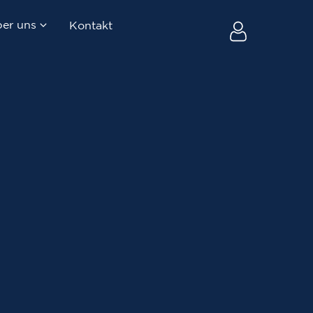
er uns
Kontakt
uf
Firma & Team
ltung
Blog
au
Newsletter