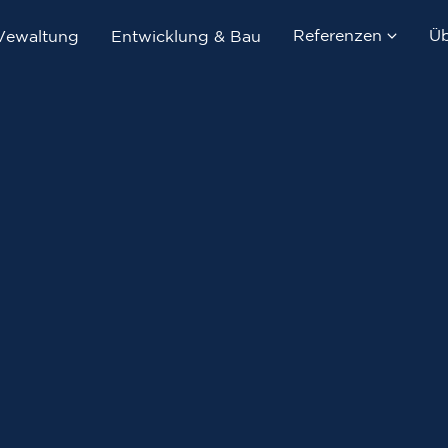
Referenzen
Üb
Vewaltung
Entwicklung & Bau
Immobilienverka
Immobilienverwa
Entwicklung & B
Referenzobjekte