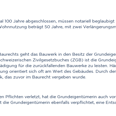
l 100 Jahre abgeschlossen, müssen notariell beglaubigt
Wohnnutzung beträgt 50 Jahre, mit zwei Verlängerungsmög
Baurechts geht das Bauwerk in den Besitz der Grundeigen
chweizerischen Zivilgesetzbuches (ZGB) ist die Grundei
igung für die zurückfallenden Bauwerke zu leisten. Häu
gung orientiert sich oft am Wert des Gebäudes. Durch de
ück, das zuvor im Baurecht vergeben wurde.
en Pflichten verletzt, hat die Grundeigentümerin auch vo
t die Grundeigentümerin ebenfalls verpflichtet, eine En