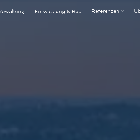
Referenzen
Üb
Vewaltung
Entwicklung & Bau
Immobilienverka
Immobilienverwa
Entwicklung & B
Referenzobjekte