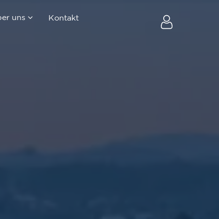
er uns
Kontakt
uf
Firma & Team
ltung
Blog
au
Newsletter