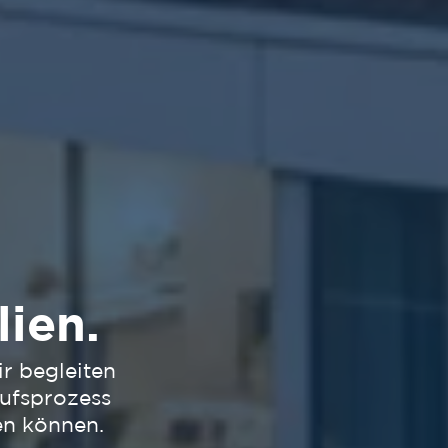
ien.
r begleiten
ufsprozess
en können.