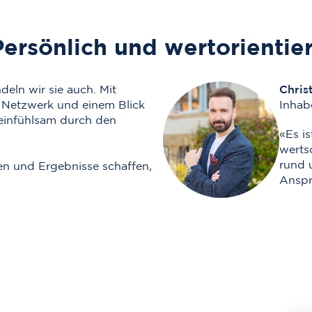
Persönlich und wertorientier
deln wir sie auch. Mit
Chris
n Netzwerk und einem Blick
Inhab
d einfühlsam durch den
«Es is
werts
rund 
ten und Ergebnisse schaffen,
Anspr