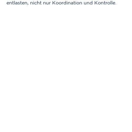
entlasten, nicht nur Koordination und Kontrolle.
Wir denken und handeln lösungsorientiert und
vertreten Ihre Interessen mit Sorgfalt und
Diskretion.
Ob Neubau, Umbau oder Sanierung: Mit
Erfahrung, einem eingespielten Team und internem
Architekten schaffen wir reibungslose Abläufe und
Ergebnisse, die überzeugen.
Kontaktieren Sie uns