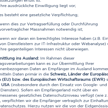
ssetzungen erfüllt ist:
Ihre ausdrückliche Einwilligung liegt vor;
es besteht eine gesetzliche Verpflichtung;
wenn dies zur Vertragserfüllung oder Durchführung
vorvertraglicher Massnahmen notwendig ist;
wenn wir daran ein berechtigtes Interesse haben (z.B. Ei
von Dienstleistern zur IT-Infrastruktur oder Webanalyse)
Ihre gegenteiligen Interessen nicht überwiegen.
ittlung ins Ausland:
Im Rahmen dieser
agsverarbeitungen kann es zur Übermittlung Ihrer
onenbezogenen Daten an Empfänger im Ausland kommen
itteln Daten primär in die
Schweiz, Länder der Europäis
n (EU) bzw. des Europäischen Wirtschaftsraums (EWR)
s
e
USA
(insbesondere durch den Einsatz von Google- und
Diensten). Sofern ein Empfängerland nicht über ein
essenes gesetzliches Datenschutzniveau verfügt (wie z.
 verpflichten wir die Empfänger vertraglich zur Einhaltu
atenschutzes. Hierzu nutzen wir die von der Eidgenössi