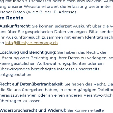
ag mit Ihnen zu schliessen oder diesen abzuwickeln. Auc
ng unserer Website erfordert die Erfassung bestimmter
ischer Daten (wie z.B. der IP-Adresse).
hre Rechte
Auskunftsrecht:
Sie können jederzeit Auskunft über die 
uns über Sie gespeicherten Daten verlangen. Bitte senden
Ihr Auskunftsgesuch zusammen mit einem Identitätsnac
an
info@lifestyle-company.ch
.
Löschung und Berichtigung:
Sie haben das Recht, die
Löschung oder Berichtigung Ihrer Daten zu verlangen, so
keine gesetzlichen Aufbewahrungspflichten oder ein
überwiegendes berechtigtes Interesse unsererseits
entgegenstehen.
Recht auf Datenübertragbarkeit:
Sie haben das Recht, Da
die Sie uns übergeben haben, in einem gängigen Dateifo
herauszuverlangen oder an einen anderen Verantwortlich
übertragen zu lassen.
Widerspruchsrecht und Widerruf:
Sie können erteilte