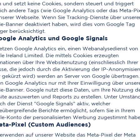
 und setzt keine Cookies, sondern steuert und triggert
lich andere Tags (wie Google Analytics oder das Meta-Pix
nserer Webseite. Wenn Sie Tracking-Dienste über unsere
e-Banner deaktiviert haben, wird dies vom Google Tag
er berücksichtigt.
oogle Analytics und Google Signals
etzen Google Analytics ein, einen Webanalysedienst von
e Ireland Limited. Die mittels Cookies erzeugten
mationen über Ihre Websitenutzung (einschliesslich Ihrer 
se, die jedoch durch die Aktivierung der IP-Anonymisie
 gekürzt wird) werden an Server von Google übertragen.
n Google Analytics nur mit Ihrer Einwilligung über unser
e-Banner. Google nutzt diese Daten, um Ihre Nutzung d
te auszuwerten und Reports zu erstellen. Unter Umstän
uch der Dienst "Google Signals" aktiv, welcher
eübergreifende Berichte ermöglicht, sofern Sie in Ihrem
e-Konto der personalisierten Werbung zugestimmt habe
eta-Pixel (Custom Audiences)
erwenden auf unserer Website das Meta-Pixel der Meta