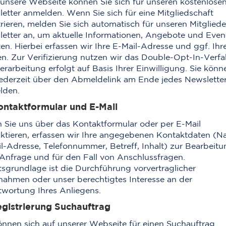
unsere Webseite können Sie sich für unseren kostenlose
etter anmelden. Wenn Sie sich für eine Mitgliedschaft
trieren, melden Sie sich automatisch für unseren Mitgliede
etter an, um aktuelle Informationen, Angebote und Even
ten. Hierbei erfassen wir Ihre E-Mail-Adresse und ggf. Ihr
. Zur Verifizierung nutzen wir das Double-Opt-In-Verfa
erarbeitung erfolgt auf Basis Ihrer Einwilligung. Sie könn
jederzeit über den Abmeldelink am Ende jedes Newslette
lden.
ontaktformular und E-Mail
Sie uns über das Kontaktformular oder per E-Mail
ktieren, erfassen wir Ihre angegebenen Kontaktdaten (N
l-Adresse, Telefonnummer, Betreff, Inhalt) zur Bearbeitu
 Anfrage und für den Fall von Anschlussfragen.
sgrundlage ist die Durchführung vorvertraglicher
ahmen oder unser berechtigtes Interesse an der
wortung Ihres Anliegens.
egistrierung Suchauftrag
önnen sich auf unserer Webseite für einen Suchauftrag