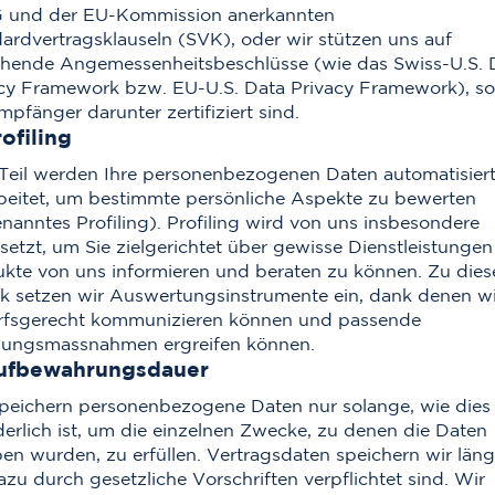
 und der EU-Kommission anerkannten
ardvertragsklauseln (SVK), oder wir stützen uns auf
hende Angemessenheitsbeschlüsse (wie das Swiss-U.S. 
cy Framework bzw. EU-U.S. Data Privacy Framework), so
mpfänger darunter zertifiziert sind.
rofiling
eil werden Ihre personenbezogenen Daten automatisier
beitet, um bestimmte persönliche Aspekte zu bewerten
nanntes Profiling). Profiling wird von uns insbesondere
setzt, um Sie zielgerichtet über gewisse Dienstleistungen
kte von uns informieren und beraten zu können. Zu die
 setzen wir Auswertungsinstrumente ein, dank denen wi
rfsgerecht kommunizieren können und passende
ungsmassnahmen ergreifen können.
Aufbewahrungsdauer
peichern personenbezogene Daten nur solange, wie dies
derlich ist, um die einzelnen Zwecke, zu denen die Daten
en wurden, zu erfüllen. Vertragsdaten speichern wir läng
azu durch gesetzliche Vorschriften verpflichtet sind. Wir