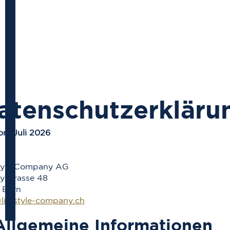
Menü
atenschutzerkläru
on: Juli 2026
style Company AG
ylstrasse 48
 Bern
lifestyle-company.ch
 Allgemeine Informationen