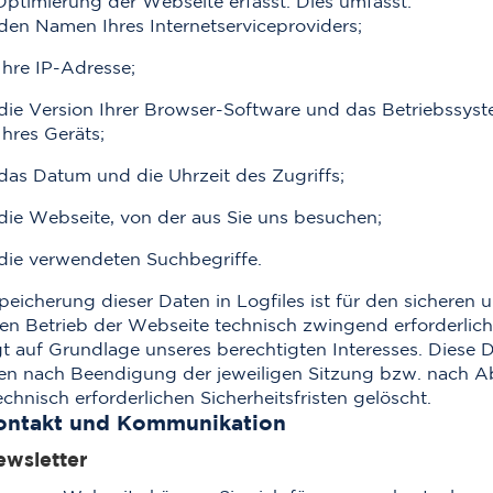
ptimierung der Webseite erfasst. Dies umfasst:
den Namen Ihres Internetserviceproviders;
Ihre IP-Adresse;
die Version Ihrer Browser-Software und das Betriebssys
Ihres Geräts;
das Datum und die Uhrzeit des Zugriffs;
die Webseite, von der aus Sie uns besuchen;
die verwendeten Suchbegriffe.
peicherung dieser Daten in Logfiles ist für den sicheren 
len Betrieb der Webseite technisch zwingend erforderlich;
gt auf Grundlage unseres berechtigten Interesses. Diese 
n nach Beendigung der jeweiligen Sitzung bzw. nach A
echnisch erforderlichen Sicherheitsfristen gelöscht.
ontakt und Kommunikation
ewsletter