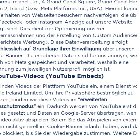
orms Ireland Ltd., 4 Grand Canal Square, Grand Canal Ha
n 2, Irland (bzw. Meta Platforms Inc., USA). Hiermit könn
erhalten von Webseitenbesuchern nachverfolgen, die üb
Facebook- oder Instagram-Anzeige auf unsere Website
gt sind. Dies dient der Optimierung unserer
emassnahmen und der Erstellung von Custom Audience
gerichtete Werbung). Diese Datenverarbeitung erfolgt
hliesslich auf Grundlage Ihrer Einwilligung
über unseren
e-Banner. Die erhobenen Daten sind für uns anonym, w
h von Meta gespeichert und verarbeitet, weshalb eine
nung zum jeweiligen Nutzerprofil möglich ist.
YouTube-Videos (YouTube Embeds)
inden Videos der Plattform YouTube ein, einem Dienst v
e Ireland Limited. Um Ihre Privatsphäre bestmöglich zu
zen, binden wir diese Videos im
"erweiterten
nschutzmodus"
ein. Dadurch werden von YouTube erst 
es gesetzt und Daten an Google-Server übertragen, wen
ideo aktiv abspielen. Sofern Sie das Abspielen von exter
n nicht generell im Cookie-Banner erlaubt haben, wird d
 blockiert, bis Sie der Wiedergabe zustimmen. Weitere De