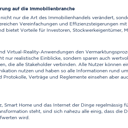
erung auf die Immobilienbranche
ng nicht nur die Art des Immobilienhandels verändert, son
 Bereichen Vereinfachungen und Effizienzsteigerungen mit 
nd bietet Vorteile für Investoren, Stockwerkeigentümer, M
nd Virtual-Reality-Anwendungen den Vermarktungsprozes
t nur realistische Einblicke, sondern sparen auch wertvo
n, die alle Stakeholder verbinden. Alle Nutzer können e
ikation nutzen und haben so alle Informationen rund um 
d Protokolle, Verträge und Reglemente einsehen aber a
nz, Smart Home und das Internet der Dinge regelmässig f
ormation steht, sind sich nahezu alle einig, dass die D
fwerten wird.