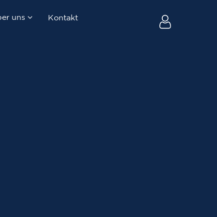
er uns
Kontakt
uf
Firma & Team
ltung
Blog
au
Newsletter