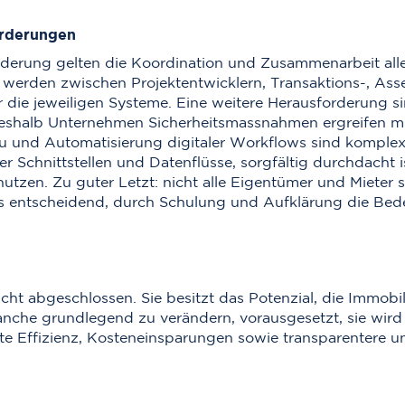
orderungen
derung gelten die Koordination und Zusammenarbeit alle
 werden zwischen Projektentwicklern, Transaktions-, Asse
für die jeweiligen Systeme. Eine weitere Herausforderung s
eshalb Unternehmen Sicherheitsmassnahmen ergreifen mü
u und Automatisierung digitaler Workflows sind komplex
ller Schnittstellen und Datenflüsse, sorgfältig durchdacht
tzen. Zu guter Letzt: nicht alle Eigentümer und Mieter si
 es entscheidend, durch Schulung und Aufklärung die B
icht abgeschlossen. Sie besitzt das Potenzial, die Immobi
nche grundlegend zu verändern, vorausgesetzt, sie wird 
erte Effizienz, Kosteneinsparungen sowie transparentere 