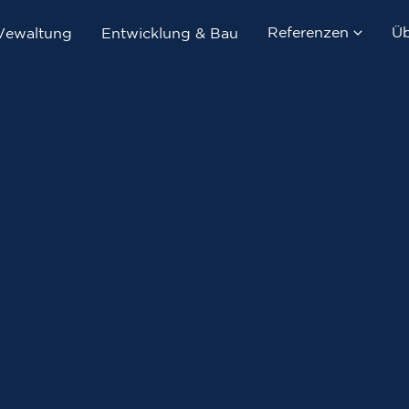
Referenzen
Üb
Vewaltung
Entwicklung & Bau
Immobilienverka
Immobilienverwa
Entwicklung & B
Referenzobjekte