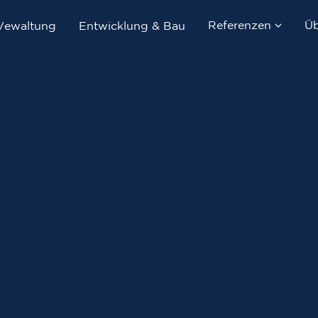
Referenzen
Üb
Vewaltung
Entwicklung & Bau
Immobilienverka
Immobilienverwa
Entwicklung & B
Referenzobjekte