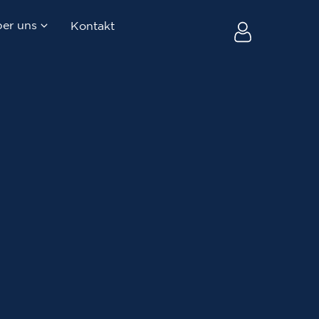
er uns
Kontakt
uf
Firma & Team
ltung
Blog
au
Newsletter